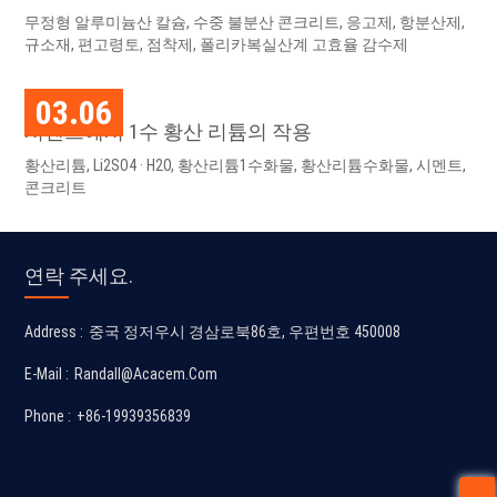
산시키지 않는 장점은 무엇입니까?
무정형 알루미늄산 칼슘, 수중 불분산 콘크리트, 응고제, 항분산제,
규소재, 편고령토, 점착제, 폴리카복실산계 고효율 감수제
03.06
시멘트에서 1수 황산 리튬의 작용
황산리튬, Li2SO4 · H2O, 황산리튬1수화물, 황산리튬수화물, 시멘트,
콘크리트
연락 주세요.
Address :
중국 정저우시 경삼로북86호, 우편번호 450008
E-Mail :
Randall@acacem.com
Phone :
+86-19939356839