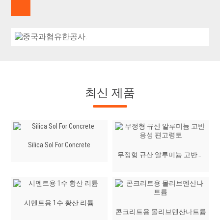
최신 제품
Silica Sol For Concrete
무정형 규산 알루미늄 고반응
성 편고령토
시멘트용 1수 황산 리튬
콘크리트용 몰리브덴산나트륨