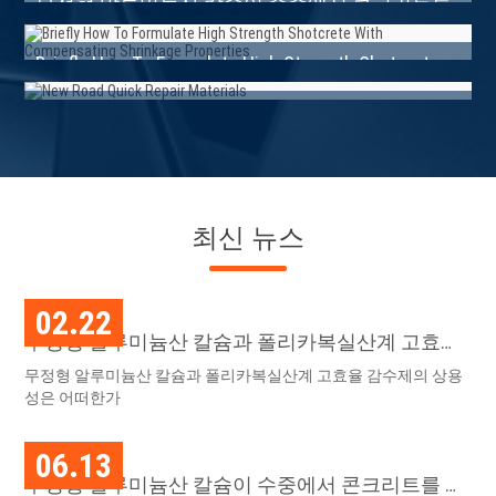
무정형 알루미늄산 칼슘이 수중에서 콘크리트를
분산시키지 않는 장점은 무엇입니까?
Briefly How To Formulate High Strength Shotcrete
With Compensating Shrinkage Properties
New Road Quick Repair Materials
최신 뉴스
02.22
무정형 알루미늄산 칼슘과 폴리카복실산계 고효율
감수제의 상용성은 어떻습니까?
무정형 알루미늄산 칼슘과 폴리카복실산계 고효율 감수제의 상용
성은 어떠한가
06.13
무정형 알루미늄산 칼슘이 수중에서 콘크리트를 분