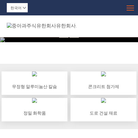
T
한국어

무정형 알루미늄산 칼슘
콘크리트 첨가제
정밀 화학품
도로 건설 재료